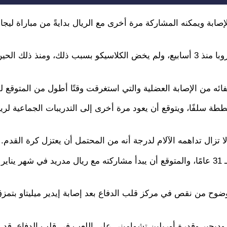
لإصابة ويمكنه المشاركة مرة أخرى مع الريال بدايةً من مباراة ليج
وأُصيب البلجيكي في مباراة بوروسيا دورتموند بدوري أبطال أوروبا منذ 3 أسابيع، ولم يخض الكلاسيكو بسبب ذلك، ومنذ
ائه من الإصابة العضلية والتي استغرقت وقتًا أطول من المتوقع لل
خططة سلفًا، ويتوقع أن يعود مرة أخرى إلى التدريبات الجماعية لر
زال تداهمه الآلام لدرجة أنه من المحتمل أن يعتزل كرة القدم.
ي بوضوح من نقص في مركز قلب الدفاع بعد إصابة إيدير ميليتاو بتمز
وديجير وقدرة أوريلين تشواميني على اللعب في قلب الدفاع، قد ل