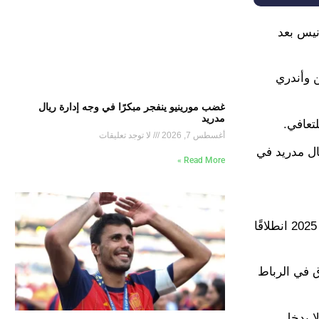
انيس بعد
 ذلك الحين وأندري
غضب مورينيو ينفجر مبكرًا في وجه إدارة ريال
مدريد
تعافي.
أغسطس 7, 2026
لا توجد تعليقات
يال مدريد في
Read More »
لكن بحسب التقارير الأخيرة فإن الأمور على ما يرام لصاحب الـ 31 عامًا، والمتوقع أن يبدأ مشاركته مع ريال مدريد في شهر يناير 2025 انطلاقًا
ق في الرباط
ا يدخل