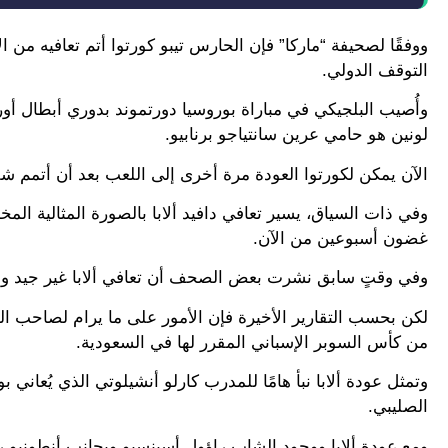
ووفقًا لصحيفة “ماركا” فإن الحارس تيبو كورتوا أتم تعافيه من ا
التوقف الدولي.
لونين هو حامي عرين سانتياجو برنابيو.
الآن يمكن لكورتوا العودة مرة أخرى إلى اللعب بعد أن أتمم شف
وفي ذات السياق، يسير تعافي دافيد ألابا بالصورة المثالية الم
غضون أسبوعين من الآن.
وفي وقتٍ سابق نشرت بعض الصحف أن تعافي ألابا غير جيد ولا ت
من كأس السوبر الإسباني المقرر لها في السعودية.
وتمثل عودة ألابا نبأ هامًا للمدرب كارلو أنشيلوتي الذي يُعان
الصليبي.
ومع عودة ألابا ووجود الشاب راؤول أسينسيو وبجانب أنطونيو ر