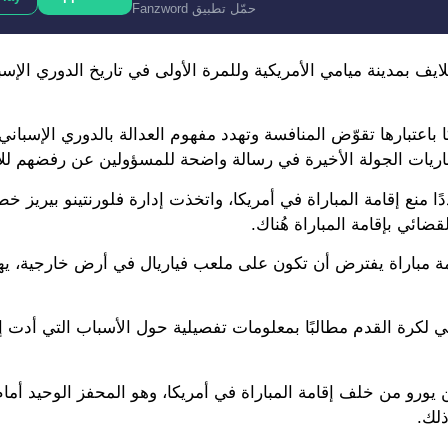
حمّل تطبيق Fanzword
ايف بمدينة ميامي الأمريكية وللمرة الأولى في تاريخ الدوري الإسب
اعتبارها تقوّض المنافسة وتهدد مفهوم العدالة بالدوري الإسباني،
نع إقامة المباراة في أمريكا، واتخذت إدارة فلورنتينو بيريز خط
ائي بإقامة المباراة هُناك.
قامة مباراة يفترض أن تكون على ملعب فياريال في أرض خارجية، يه
ي لكرة القدم مطالبًا بمعلومات تفصيلية حول الأسباب التي أدت 
شلونة وفياريال سيجني كل منهما على الأقل 5 ملايين يورو من خلف إقامة المباراة في أمريكا، وهو المحفز الوحيد
ذلك.