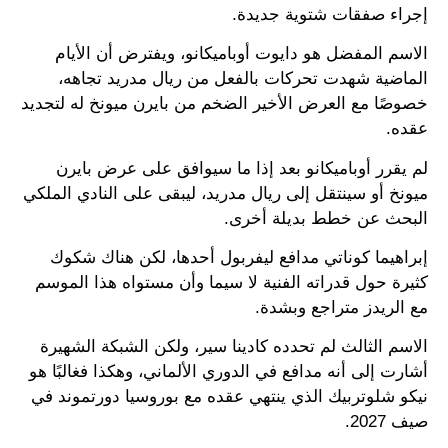
إجراء صفقات شتوية جديدة.
الاسم المفضل هو دايوت أوباميكانو، ويفترض أن الأيام
الماضية شهدت تحركات بالفعل من ريال مدريد تجاهه،
خصوصًا مع العرض الأخير الضخم من بايرن ميونخ له لتجديد
عقده.
لم يقرر أوباميكانو بعد إذا ما سيوافق على عرض بايرن
ميونخ أو سينتقل إلى ريال مدريد، ليبقى على النادي الملكي
البحث عن خطط بديلة أخرى.
إبراهيما كوناتي مدافع ليفربول أحدها، لكن هناك شكوك
كثيرة حول قدراته الفنية لا سيما وأن مستواه هذا الموسم
مع الريدز متراجع وبشدة.
الاسم الثالث لم تحدده كادينا سير، ولكن الشبكة الشهيرة
أشارت إلى أنه مدافع في الدوري الألماني، وهكذا فغالبًا هو
نيكو شلوتربيك الذي ينتهي عقده مع بوروسيا دورتموند في
صيف 2027.