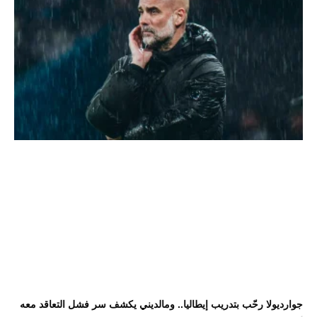
جوارديولا رحّب بتدريب إيطاليا.. ومالديني يكشف سر فشل التعاقد معه