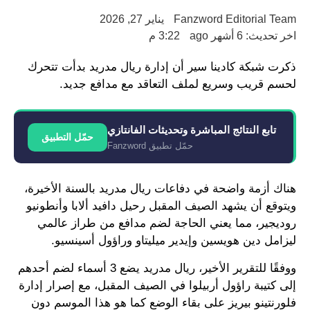
Fanzword Editorial Team
يناير 27, 2026
اخر تحديث: 6 أشهر ago
3:22 م
ذكرت شبكة كادينا سير أن إدارة ريال مدريد بدأت تتحرك
لحسم قريب وسريع لملف التعاقد مع مدافع جديد.
تابع النتائج المباشرة وتحديثات الفانتازي
حمّل التطبيق
حمّل تطبيق Fanzword
هناك أزمة واضحة في دفاعات ريال مدريد بالسنة الأخيرة،
ويتوقع أن يشهد الصيف المقبل رحيل دافيد ألابا وأنطونيو
روديجير، مما يعني الحاجة لضم مدافع من طراز عالمي
ليزامل دين هويسين وإيدير ميليتاو وراؤول أسينسيو.
ووفقًا للتقرير الأخير، ريال مدريد يضع 3 أسماء لضم أحدهم
إلى كتيبة راؤول أربيلوا في الصيف المقبل، مع إصرار إدارة
فلورنتينو بيريز على بقاء الوضع كما هو هذا الموسم دون