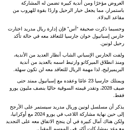
العروض مؤخرًا ومن أندية كبيرة تضمن له المشاركة
باستمرار، مما يجعل خيار الرحيل واردًا بقوة للهروب من
مقاعد البدلاء.
وحسبما ذكرت صحيفة “آس” فإن إدارة ريال مدريد اختارت
حارس إسبانيول خوان جارسيا للتعاقد معه في حالة تأكد
رحيل لونين.
ولفت الحارس الإسباني الشاب أنظار العديد من الأندية،
ومنذ انطلاق الميركاتو وارتبط اسمه بالعديد من أندية
البريميرليج، لذا مهمة الريال للتعاقد معه لن تكون سهلة.
ويمتلك جارسيا 23 عامًا وعقده مع إسبانيول ممتد حتى
صيف 2028، وتقدر قيمته السوقية حاليًا بنصف مليون يورو
فقط.
يذكر أن مسلسل لونين وريال مدريد سيستمر على الأرجح
إلى حين نهاية مشاركة اللاعب في يورو 2024 مع أوكرانيا،
ولكن هناك آمال كبيرة في أن ينجح الاتفاق معه على التجديد
مع وعد بمشاركات أكثر في الموسم المقبل.