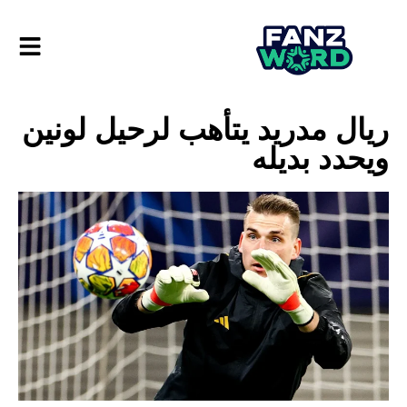
ريال مدريد يتأهب لرحيل لونين
ويحدد بديله