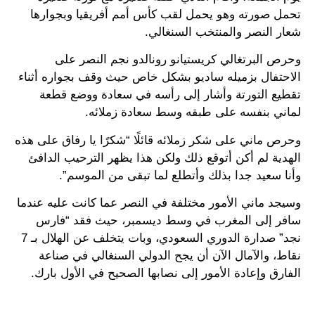
تحمل صورته وهو يحمل لقب كأس أمم أفريقيا وبجوارها
شعار النصر والمنتخب السنغالي.
وحرص البرتغالي كريستيانو رونالدو نجم النصر على
الاحتفال بزميله ساديو بشكل خاص حيث وقف بجواره أثناء
تقطيع التورتة وأشار إلى رأسه في سعادة ووضع قطعة
لماني بنفسه على طبقه وسط سعادة زملائه.
وحرص ماني على شكر زملائه قائلًا “شكرًا يا رفاق على هذه
الهدية لم أكن أتوقع ذلك ولكن هذا يظهر الترحيب الدافئ
وأنا سعيد جدا بذلك وأتطلع لما تبقى من الموسم”.
وسيجد ماني الأمور مختلفة في النصر عما كانت عليه عندما
سافر إلى المغرب في وسط ديسمبر، حيث فقد “فارس
نجد” صدارة الدوري السعودي، وبات يتخلف عن الهلال بـ 7
نقاط، والآمال الآن أن يجح الدولي السنغالي في صناعة
الفارق وإعادة الأمور إلى نصابها الصحيح في الأول بارك.