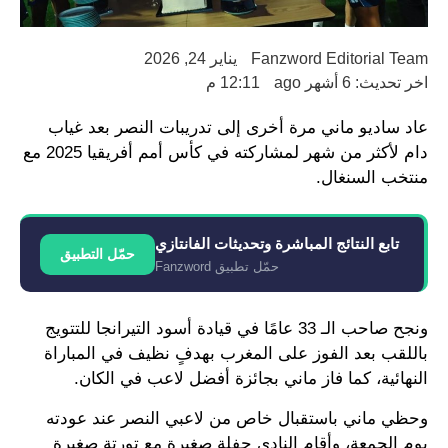
Fanzword Editorial Team
يناير 24, 2026
اخر تحديث: 6 أشهر ago
12:11 م
عاد ساديو ماني مرة أخرى إلى تدريبات النصر بعد غياب
دام لأكثر من شهر لمشاركته في كأس أمم أفريقيا 2025 مع
منتخب السنغال.
تابع النتائج المباشرة وتحديثات الفانتازي
حمّل التطبيق
حمّل تطبيق Fanzword
ونجح صاحب الـ 33 عامًا في قيادة أسود التيرانجا للتتويج
باللقب بعد الفوز على المغرب بهدفٍ نظيف في المباراة
النهائية، كما فاز ماني بجائزة أفضل لاعب في الكان.
وحظي ماني باستقبال خاص من لاعبي النصر عند عودته
يوم الجمعة، وأقام النادي حفلة صغيرة مع تورتة صغيرة