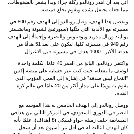
أتى بعد أن أهدر رونالدو ركلة جزاء وبدأ يشعر بالضغوطات،
مما جعله يحتفل بشدة ويقوم بخلع قميصه.
وبفضل هذا الهدف، وصل رونالدو إلى الهدف رقم 800 في
مسيرته مع الأندية التي مثّلها (سبورتينج لشبونة ومانشستر
يونايتد وريال مدريد ويوفنتوس والنصر)، وإجمالًا إلى الهدف
رقم 949 في مسيرته كلها، ليكون على بعد 51 هدفًا من
هدفه الأكبر.. 1000 هدف في مسيرته قبل الاعتزال.
واكتفى رونالدو، البالغ من العمر 40 عامًا، بكلمة واحدة
لوصف ما يفعله، حيث كتب عبر حسابه على منصة إكس
“النجاح ليس صدفة” في إشارة إلى العمل الدؤوب الذي
يقوم به يوميًا على مدار أكثر من 20 عامًا في عالم كرة
القدم.
ووصل رونالدو إلى الهدف الخامس له هذا الموسم مع
النصر في الدوري السعودي، في المركز الثاني بين هدافي
المسابقة خلف زميله جواو فيليكي (8 أهداف)، علمًا بأنه
كان الهدف الثالث له في أقل من أسبوع بعد أن سجل