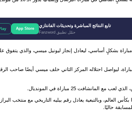
تابع النتائج المباشرة وتحديثات الفانتازي
App Store
Play
حمّل تطبيق Fanzword
صبح رونالدو ثاني لاعب في تاريخ كأس العالم يشارك في 25 مباراة بشكلٍ أساسي، ليعادل إنجاز ليونيل ميسي، والذي
ك، رفع رونالدو إجمالي عدد مبارياته في المونديال إلى 26 مباراة، ليواصل احتلاله المركز الثاني خلف ميسي أيضًا ص
لمانشافت 25 مباراة في المونديال.
نالدو في هدف آخر بالمونديال يحتى يصل إلى 12 هدفًا بكأس العالم، وبالتبعية يعادل رقم بيليه التاريخي مع منتخ