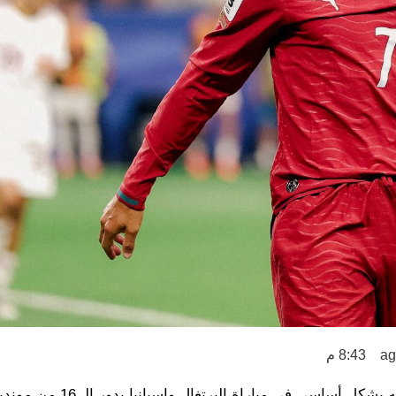
8:43 م
دخل كريستيانو رونالدو تاريخ كأس العالم برقم جديد بعد إشراكه بشكلٍ 