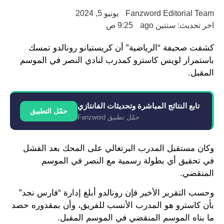
Fanzword Editorial Team
يونيو 5, 2024
اخر تحديث: سنتين ago
9:25 ص
كشفت صحيفة “الرياضية” أن كريستيانو رونالدو تمسك
باستمرار لويس كاسترو كمدرب لنادي النصر في الموسم
المقبل.
تابع النتائج المباشرة وتحديثات الفانتازي
حمّل التطبيق
حمّل تطبيق Fanzword
وكان مستقبل المدرب البرتغالي على المحك بعد الفشل
في تحقيق أي بطولة رسمية مع النصر في الموسم
المنقضي.
وحسب التقرير الأخير فإن رونالدو أبلغ إدارة “فارس نجد”
بأن كاسترو هو المدرب الأنسب للفريق، وأن بمقدوره حصد
ما بناه الموسم المنقضي في الموسم المقبل.