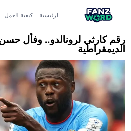
الرئيسية
كيفية العمل
رقم كارثي لرونالدو.. وفأل حسن ل
الديمقراطية