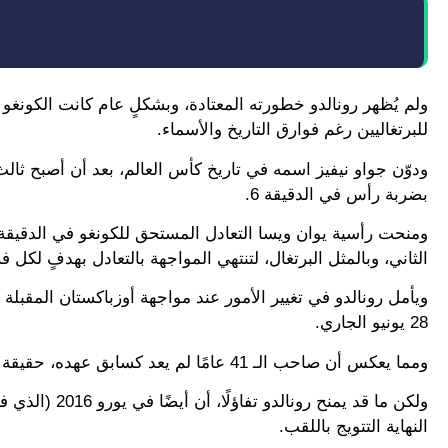
ولم يُظهر رونالدو خطورته المعتادة، وبشكلٍ عام كانت الكونغو ال
للبرتغاليين رغم فوارق التاريخ والأسماء.
ودوّن جواو نيفيز اسمه في تاريخ كأس العالم، بعد أن أصبح ثا
بضربة رأس في الدقيقة 6.
ومنحت رأسية يوان ويسا التعادل المستحق للكونغو في الدقيقة
الثاني، وبالمثل البرتغال، لتنتهي المواجهة بالتعادل بهدفٍ لكل ف
ويأمل رونالدو في تغيير الأمور عند مواجهة أوزباكستان المقبلة ي
28 يونيو الجاري.
ومما يعكس أن صاحب الـ 41 عامًا لم يعد كسابق عهده، حقيقة أنه في آخر 11 مباراة للبرتغال بين كأس العالم وكأس أمم أوروبا.
ولكن ما قد يمن
النهاية التتويج باللقب.