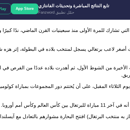
تابع النتائج المباشرة وتحديثات الفانتازي
App Store
Play
حمّل تطبيق Fanzword
تي تشارك للمرة الأولى منذ سبعينيات القرن الماضي، ندًا كبيرًا وق
لث أصغر لاعب برتغالي يسجل لمنتخب بلاده في البطولة، إثر هزه ش
 الأخيرة من الشوط الأول، ثم أهدرت بلاده عددًا من الفرص في 
ريق.
وم الثلاثاء المقبل، على أن يُختتم دور المجموعات بمباراة كولومبي
ح رونالدو تفاؤلًا، أن أيضًا في يورو 2016 (الذي فاز به منتخب البرتغال) افتتح البحارة مشوارهم بالتعادل مع آي