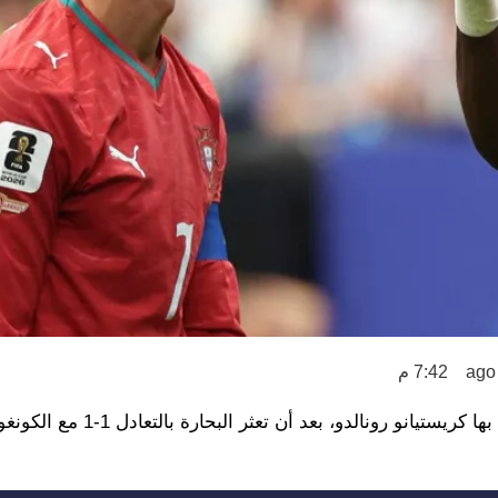
7:42 م
لم تكن بداية منتخب البرتغال في كأس العالم 2026 كالتي يحلم بها كريستيانو رونالدو، بعد أن تعثر البحارة بالتعادل 1-1 مع الك