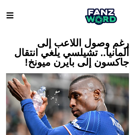
رغم وصول اللاعب إلى
ألمانيا.. تشيلسي يلغي انتقال
جاكسون إلى بايرن ميونخ!