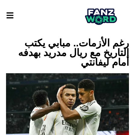
رغم الأزمات.. مبابي يكتب
التاريخ مع ريال مدريد بهدفه
أمام ليفانتي