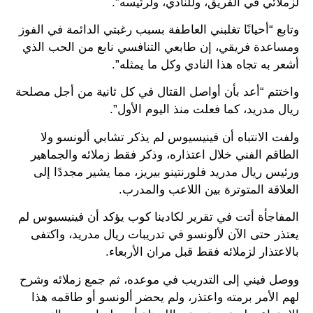
لزملائي في الفريق، وللنادي، ولرئيسه”.
وتابع “أحيانًا تغلبني العاطفة بسبب رغبتي الدائمة في الفوز
ومساعدة فريقي، إن طابعي التنافسي نابع من الحب الذي
أشعر به تجاه هذا النادي وكل ما يمثله”.
واختتم “أعد بأن أواصل القتال في كل ثانية من أجل مصلحة
ريال مدريد، كما فعلت منذ اليوم الأول”.
ولفت الانتباه أن فينيسيوس لم يذكر تشابي ألونسو ولا
الطاقم الفني خلال اعتذاره، وذكر فقط زملائه والجماهير
ورئيس ريال مدريد فلورنتينو بيريز، مما يشير مجددًا إلى
العلاقة المتوترة بين اللاعب والمدرب.
المفاجأة أتت في تقرير لكادينا كوب يؤكد أن فينيسيوس لم
يعتذر حتى الآن لألونسو في تدريبات ريال مدريد، واكتفى
بالاعتذار لزملائه فقط قبل مران الأربعاء.
ووصل فيني إلى التدريب في موعده، ثم جمع زملائه وشرح
لهم الأمر برمته واعتذر، ولم يحضر ألونسو أو طاقمه هذا