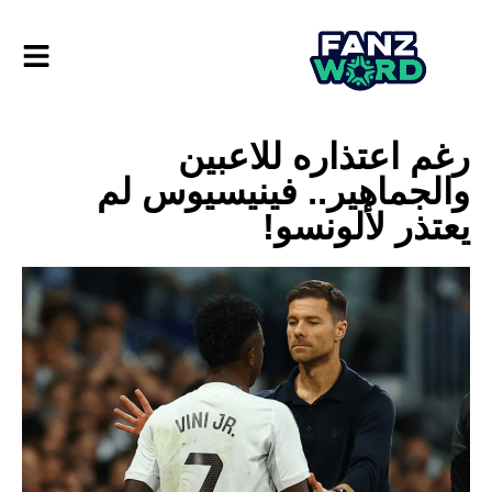
رغم اعتذاره للاعبين
والجماهير.. فينيسيوس لم
يعتذر لألونسو!