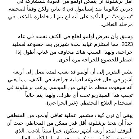
أمل برشلونة أن يتمكن أولمو من العودة للمشاركة في
ديربي كتالونيا ضد إسبانيول في 3 يناير، ولكن وفقاً لصحيفة
“سبورت”، تم التأكيد على أنه لن يتم المخاطرة باللاعب في
مرحلة التعافي.
وسبق وأن تعرض أولمو لخلع في الكتف نفسه في عام
2023، مما استلزم غيابه لمدة شهرين بعد خضوعه لعملية
جراحية، ولهذا السبب هناك مخاوف من غياب أطول إذا
اضطر للخضوع للجراحة مرة أخرى.
يشير التقرير إلى أن أولمو قد يغيب لمدة تصل إلى أربعة
أشهر في حال خضوعه لعملية جراحية في الكتف، مما يعني
أنه سيفوت معظم ما تبقى من الموسم. يرغب برشلونة في
تجنب هذا السيناريو تحت أي ظرف، ولهذا يتم حالياً
استخدام العلاج التحفظي (غير الجراحي).
يبقى أن نرى كيف ستسير عملية تعافي أولمو. من المنطقي
جداً أن يتخذ برشلونة أقل قدر ممكن من المخاطر، حيث أن
التوقف لمدة أربعة أشهر سيكون خبراً سيئاً للاعب، الذي
يستهدف مكاناً في تشكيلة منتخب إسبانيا لكأس العالم