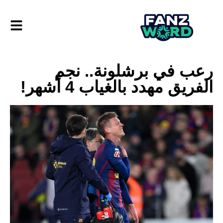
رعب في برشلونة.. نجم
الفريق مهدد بالغياب 4 أشهر!