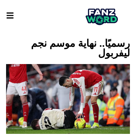
رسميًا.. نهاية موسم نجم
ليفربول