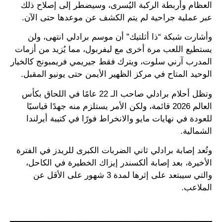
العظام وأربطة الركبة اليُسرى، وسيضطر إلى إصلاح ذلك
عبر عملية جراحية لم يتم الكشف عن موعدها حتى الآن.
وأشارت شبكة “ذا أثلتيك” أن موسم برادلي انتهى، ولن
يستطيع اللعب مرة أخرى مع ليفربول، مما يُزيد من أزمات
المدرب آرني سلوت، ويترك فقط جيريمي فريمبونج كالخيار
الوحيد المتاح في مركز الظهير الأيمن حتى يونيو المقبل.
وتظل أحلام برادلي صاحب الـ 22 عامًا في اللحاق بكأس
العالم 2026 قائمة، ولكن الأمر يستلزم منه جهدًا قياسيًا
للعودة في نهايات مايو والانخراط فورًا في كتيبة أيرلندا
الشمالية.
وتُعد إصابة برادلي ثاني الضربات الكبرى للريدز في الفترة
الأخيرة، بعد إصابة ألكسندر إيزاك الخطيرة في الكاحل،
والتي سيبتعد على إثرها لمدة 3 شهور على الأقل عن
الملاعب.