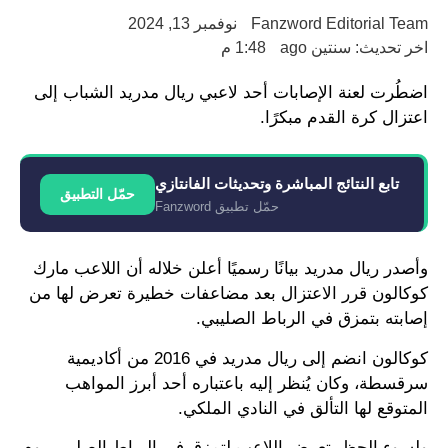
Fanzword Editorial Team
نوفمبر 13, 2024
اخر تحديث: سنتين ago
1:48 م
اضطُرت لعنة الإصابات أحد لاعبي ريال مدريد الشباب إلى
اعتزال كرة القدم مبكرًا.
تابع النتائج المباشرة وتحديثات الفانتازي
حمّل التطبيق
حمّل تطبيق Fanzword
وأصدر ريال مدريد بيانًا رسميًا أعلن خلاله أن اللاعب مارك
كوكالون قرر الاعتزال بعد مضاعفات خطيرة تعرض لها من
إصابته بتمزق في الرباط الصليبي.
كوكالون انضم إلى ريال مدريد في 2016 من أكاديمية
سرقسطة، وكان يُنظر إليه باعتباره أحد أبرز المواهب
المتوقع لها التألق في النادي الملكي.
ولسوء الحظ، تعرض اللاعب لتمزق في الرباط الصليبي يوم