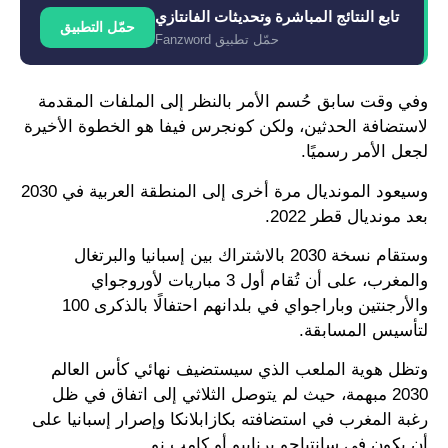
تابع النتائج المباشرة وتحديثات الفانتازي
حمّل التطبيق
حمّل تطبيق Fanzword
وفي وقت سابق حُسم الأمر بالنظر إلى الملفات المقدمة
لاستضافة الحدثين، ولكن كونجرس فيفا هو الخطوة الأخيرة
لجعل الأمر رسميًا.
وسيعود المونديال مرة أخرى إلى المنطقة العربية في 2030
بعد مونديال قطر 2022.
وستقام نسخة 2030 بالاشتراك بين إسبانيا والبرتغال
والمغرب، على أن تُقام أول 3 مباريات لأوروجواي
والأرجنتين وباراجواي في بلدانهم احتفالًا بالذكرى 100
لتأسيس المسابقة.
وتظل هوية الملعب الذي سيستضيف نهائي كأس العالم
2030 مبهمة، حيث لم يتوصل الثلاثي إلى اتفاق في ظل
رغبة المغرب في استضافته بكازابلانكا وإصرار إسبانيا على
أن يكون في سانتياجو برنابيو أو كامب نو.