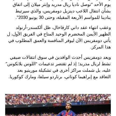
يوم الأحد “توصل ناديا ريال مدريد وإنتر ميلان إلى اتفاق
بشأن انتقال اللاعب دينزيل دومفريس، والذي سيرتبط
بنادينا للمواسم الأربعة المقبلة، وحتى 30 يونيو 2030”.
وعقب انتهاء عقد داني كارفاخال، ظل ألكسندر-أرنولد
الظهير الأيمن المخضرم الوحيد المتاح في الفريق الأول، ل
يأتي دومفريس الآن ليوفر المنافسة والعمق المطلوب في
هذا المركز.
ويعد دومفريس أحدث الوافدين في سوق انتقالات صيفي
نشط لريال مدريد؛ إذ لم تقتصر تدعيمات “اللوس بلانكوس”
عليه، بل شملت مراكز أخرى في تشكيلة مورينيو بعد
التعاقد مع إبراهيما كوناتي، برناردو سيلفا، ومارك كوكوريا.