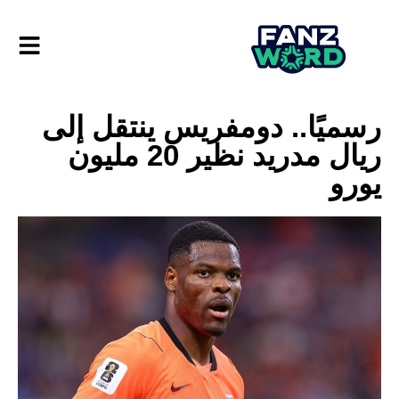
رسميًا.. دومفريس ينتقل إلى
ريال مدريد نظير 20 مليون
يورو