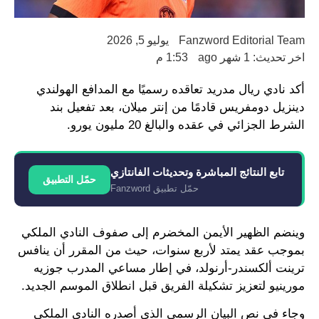
Fanzword Editorial Team
يوليو 5, 2026
اخر تحديث: 1 شهر ago
1:53 م
أكد نادي ريال مدريد تعاقده رسميًا مع المدافع الهولندي
دينزيل دومفريس قادمًا من إنتر ميلان، بعد تفعيل بند
الشرط الجزائي في عقده والبالغ 20 مليون يورو.
تابع النتائج المباشرة وتحديثات الفانتازي
حمّل التطبيق
حمّل تطبيق Fanzword
وينضم الظهير الأيمن المخضرم إلى صفوف النادي الملكي
بموجب عقد يمتد لأربع سنوات، حيث من المقرر أن ينافس
ترينت ألكسندر-أرنولد، في إطار مساعي المدرب جوزيه
مورينيو لتعزيز تشكيلة الفريق قبل انطلاق الموسم الجديد.
وجاء في نص البيان الرسمي الذي أصدره النادي الملكي