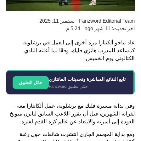
Fanzword Editorial Team
سبتمبر 11, 2025
اخر تحديث: 11 شهر ago
5:24 م
عاد تياجو ألكنتارا مرة أخرى إلى العمل في برشلونة
كمساعد للمدرب هانزي فليك، وفقًا لما أعلنه النادي
الكتالوني يوم الخميس.
تابع النتائج المباشرة وتحديثات الفانتازي
حمّل التطبيق
حمّل تطبيق Fanzword
وفي بداية مسيرة فليك مع برشلونة، عمل ألكانتارا معه
لقرابة الشهرين، قبل أن يقرر اللاعب السابق لبايرن ميونخ
العودة إلى أسرته والابتعاد عن عالم كرة القدم لفترة.
ومع بداية الموسم الجاري انتشرت شائعات حول رغبة