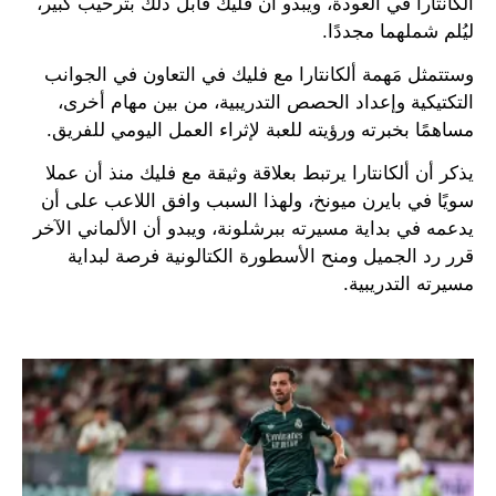
ألكانتارا في العودة، ويبدو أن فليك قابل ذلك بترحيب كبير،
ليُلم شملهما مجددًا.
وستتمثل مَهمة ألكانتارا مع فليك في التعاون في الجوانب
التكتيكية وإعداد الحصص التدريبية، من بين مهام أخرى،
مساهمًا بخبرته ورؤيته للعبة لإثراء العمل اليومي للفريق.
يذكر أن ألكانتارا يرتبط بعلاقة وثيقة مع فليك منذ أن عملا
سويًا في بايرن ميونخ، ولهذا السبب وافق اللاعب على أن
يدعمه في بداية مسيرته ببرشلونة، ويبدو أن الألماني الآخر
قرر رد الجميل ومنح الأسطورة الكتالونية فرصة لبداية
مسيرته التدريبية.