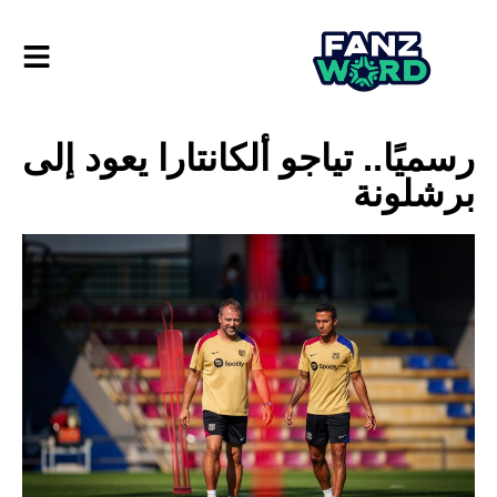
رسميًا.. تياجو ألكانتارا يعود إلى
برشلونة