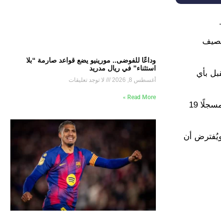
الصيف
وداعًا للفوضى.. مورينيو يضع قواعد صارمة “بلا
استثناء” في ريال مدريد
بل بأي
أغسطس 8, 2026
لا توجد تعليقات
Read More »
وانضم ستيرلينج إلى تشيلسي في صيف 2021 قادمًا من مانشستر سيتي نظير 47.5 مليون جنيه إسترليني خاض خلالها 81 مباراة مسجلًا 19
ويُفترض أن