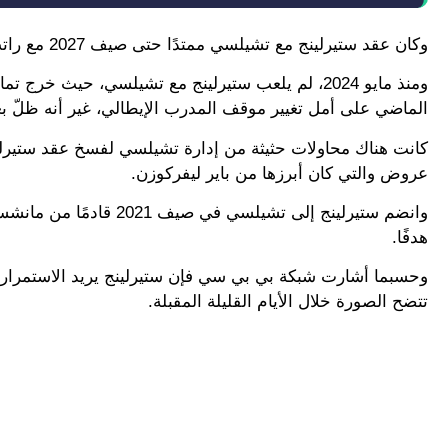
وكان عقد ستيرلينج مع تشيلسي ممتدًا حتى صيف 2027 مع راتب أسبوعي من الأضخم في البريميرليج بـ 325 ألف جنيه إسترليني.
ومنذ مايو 2024، لم يلعب ستيرلينج مع تشيلسي، حيث 
الماضي على أمل تغيير موقف المدرب الإيطالي، غير أنه ظلّ بعي
كانت هناك محاولات حثيثة من إدارة تشيلسي لفسخ عقد ستيرلي
عروض والتي كان أبرزها من باير ليفركوزن.
هدفًا.
وحسبما أشارت شبكة بي بي سي فإن ستيرلينج يريد الاستمرار في ا
تتضح الصورة خلال الأيام القليلة المقبلة.