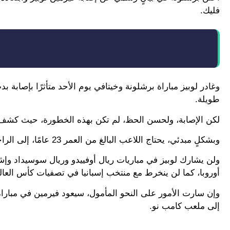
فليك.
وغادر لوبيز مباراة برشلونة وخيتافي يوم الأحد متأثرًا بإصابة
طويلة.
لكن الإصابة، ولحسن الحظ، لم تكن بهذه الخطورة، حيث كشف ب
وبشكلٍ مبدئي، يحتاج اللاعب البالغ من العمر 23 عامًا، إلى الراحة لمدة 3 أسابيع، مما يعني غيابه تقريبًا حتى العودة من فترة التوقف الدولي.
ولن يشارك لوبيز في مباريات ريال أوفييدو وريال سوسيداد وإ
أوروبا، كما لن ينخرط مع منتخب إسبانيا في تصفيات كأس العالم
إلى ملعب كامب نو.