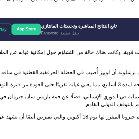
تابع النتائج المباشرة وتحديثات الفانتازي
App Store
Play
حمّل تطبيق Fanzword
 بدت قوية، وكانت هناك حالة من التشاؤم حول إمكانية غيابه عن الم
رشلونة أن لوبيز أُصيب في العضلة الحرقفية القطنية في ساقه 
شبيلية في الدوري الإسباني، فضلًا عن قمة باريس سان جيرمان في
 بالتوقف الدولي القادم.
وإن سارت الأمور على النحو المأمول، سيعود فيرمين في مباراة جيرونا المقرر لها يوم 18 أكتوبر، والتي يف