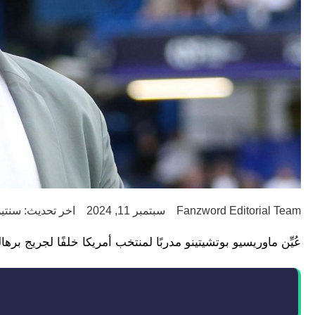
Fanzword Editorial Team
سبتمبر 11, 2024
اخر تحديث: سنتين o
عُيِّن ماوريسيو بوتشيتينو مدربًا لمنتخب أمريكا خلفًا لجريج برهال