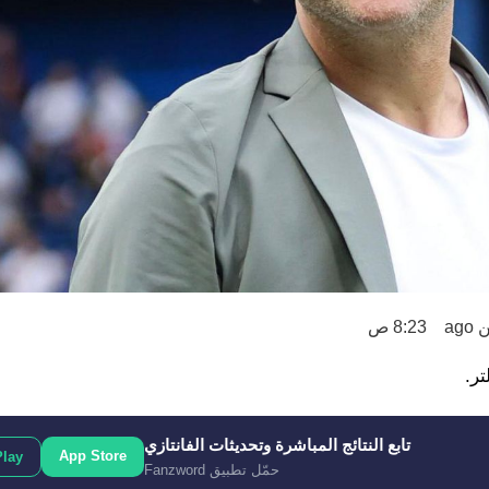
ag
8:23 ص
تر.
تابع النتائج المباشرة وتحديثات الفانتازي
App Store
Play
حمّل تطبيق Fanzword