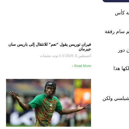
ية كأس
عم سام رفقة
فيران توريس يقول “نعم” للانتقال إلى باريس سان
جيرمان
ن دور
أغسطس 6, 2026
لا توجد تعليقات
Read More »
كها هذا
تشيلسي ولكن