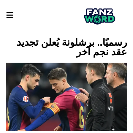
رسميًا.. برشلونة يُعلن تجديد
عقد نجم آخر