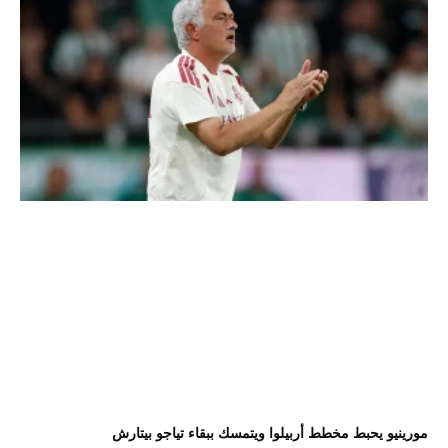
مورينيو يحبط مخطط أربيلوا ويتمسك ببقاء تياجو بيتارش