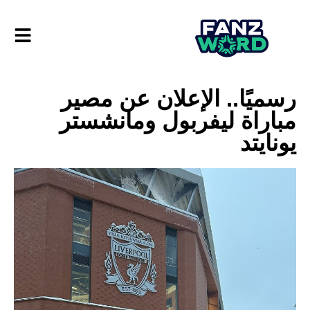
رسميًا.. الإعلان عن مصير
مباراة ليفربول ومانشستر
يونايتد