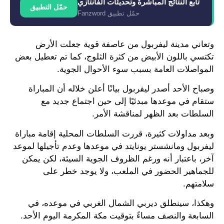
تابع النتائج المباشرة وتحديثات الفانتازي
حمّل التطبيق
حمّل تطبيق Fanzword
وتعاني مدينة ليفربول من عاصفة قوية جعلت الأرض
تكتسي باللون الأبيض من كثرة الثلوج، كما تم تعطيل بعض
المواصلات العامة بسبب سوء الأحوال الجوية.
وصباح الأحد أصدر ليفربول بيانًا أعلن خلاله أن المباراة
ستقام في موعدها مبدئيًا إلى حين اجتماع جديد مع
السلطات بعد الظهر لمناقشة الأمر.
وبعد مداولات كثيرة، قررت السلطات المحلية إقامة مباراة
ليفربول ومانشستر يونايتد في موعدها وعدم تأجيلها لموعد
آخر، باعتبار أنه ورغم الظروف الجوية السيئة، لكن يمكن
للجماهير الحضور في الملعب، ولا يوجد خطر على
سلامتهم.
وهكذا، سينطلق ديربي الشمال الغربي في موعده، في
السابعة والنصف مساءً بتوقيت مكة المكرمة اليوم الأحد.