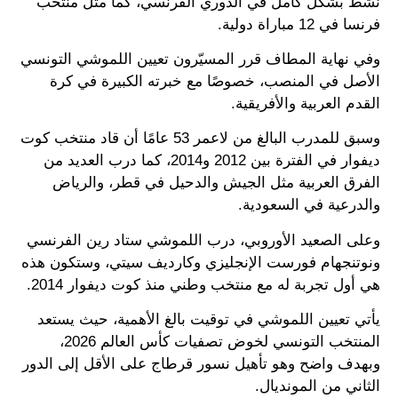
نشط بشكل كامل في الدوري الفرنسي، كما مثّل منتخب
فرنسا في 12 مباراة دولية.
وفي نهاية المطاف قرر المسيّرون تعيين اللموشي التونسي
الأصل في المنصب، خصوصًا مع خبرته الكبيرة في كرة
القدم العربية والأفريقية.
وسبق للمدرب البالغ من لاعمر 53 عامًا أن قاد منتخب كوت
ديفوار في الفترة بين 2012 و2014، كما درب العديد من
الفرق العربية مثل الجيش والدحيل في قطر، والرياض
والدرعية في السعودية.
وعلى الصعيد الأوروبي، درب اللموشي ستاد رين الفرنسي
ونوتنجهام فورست الإنجليزي وكارديف سيتي، وستكون هذه
هي أول تجربة له مع منتخب وطني منذ كوت ديفوار 2014.
يأتي تعيين اللموشي في توقيت بالغ الأهمية، حيث يستعد
المنتخب التونسي لخوض تصفيات كأس العالم 2026،
وبهدف واضح وهو تأهيل نسور قرطاج على الأقل إلى الدور
الثاني من المونديال.