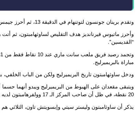
وتقدم برينان جونسون لتوتنهام في الدقيقة 13، ثم أحرز جيمس ماديسون الهدف الثاني قبل ثلاث دقائق من نهاية الشوط الأول.
وأحرز ماتيوس فيرنانديز هدف التقليص لساوثهامبتون، ثم أتت ر
“القديسين”.
مباراة بالبريميرليج.
ودخل ساوثهامبتون تاريخ البريميرليج ولكن من الباب الخلفي، بعد أن أصبح 
20 نقطة، في ظل أن صاحب المركز الـ 17 وولفرهامبتون لديه 32 نقطة.
يذكر أن ساوثامبتون وليستر سيتي وإبسويتش تاون، الثلاثي هم