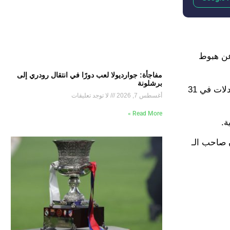
 عن هبوط
مفاجأة: جوارديولا لعب دورًا في انتقال رودري إلى
برشلونة
وتجمد رصيد فريق ملعب سانت ماري عند 10 نقاط فقط من 31 مباراة، حيث لم يحقق سوى انتصارين وتلقى 25 هزيمة مع 4 تعادلات في 31
أغسطس 7, 2026
لا توجد تعليقات
Read More »
 صاحب الـ 17 نقطة وإبسويتش تاون صاحب الـ