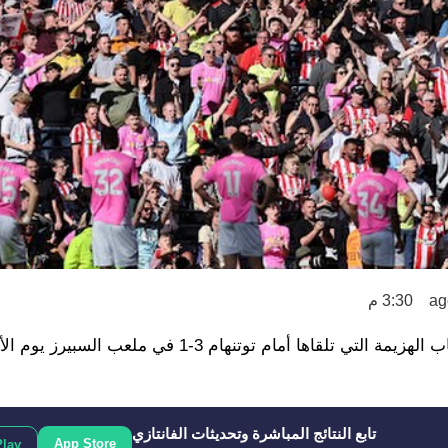
3:30 م
هبط ساوثهامبتون رسميًا من الدوري الإنجليزي الممتاز في أعقاب الهزيمة التي تلقاها أمام توتنهام
تابع النتائج المباشرة وتحديثات الفانتازي
App Store
Play