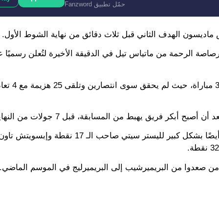
حمّل تطبيق Fanzword
صاصة الرحمة من ماتياس تيل في الدقيقة الأخيرة لتُعلن رسميًا
أبكر فريق يهبط من المسابقة، قبل 7 جولات من النهاية.
ويتبقى مقعدان على الهبوط من البريميرليج ويبدو أنهما حسما أيضًا بشكل كبير لليستر سيتي
 من صعدوا من البريميرشيب إلى البريميرليج في الموسم الماضي.