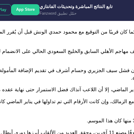
تابع النتائج المباشرة وتحديثات الفانتازي
App Store
Play
حمّل تطبيق Fanzword
ما كان قريبًا من التوقيع مع محمود حمدي الونش قبل أن يُقرر الم
شريف مهاجم الأهلي السابق والخليج السعودي الحالي على الانضمام
أن فشل سيف الجزيري وحسام أشرف في تقديم الإضافة المأمولة،
.
الماضي، إلا أن اللاعب آنذاك فضل الاستمرار حتى نهاية عقده مع
أما مع الأهلي، لعب خاض شريف 151 مباراة سجل خلالها 58 هدفًا وصنع 11 آخرين، وحقق العديد من الألقاب أبرزها دوري