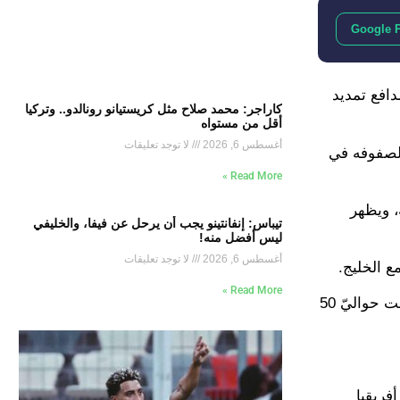
Google 
دافع تمديد
كاراجر: محمد صلاح مثل كريستيانو رونالدو.. وتركيا
أقل من مستواه
أغسطس 6, 2026
لا توجد تعليقات
 لصفوفه في
Read More »
 ويظهر
تيباس: إنفانتينو يجب أن يرحل عن فيفا، والخليفي
ليس أفضل منه!
أغسطس 6, 2026
لا توجد تعليقات
 الخليج.
Read More »
ولم يتم الكشف عن الراتب الذي سيتقاضاه صاحب الـ 29 عامًا مع الزمالك، وإن كانت الأرقام التي تم تداولها في يناير الماضي كانت حواليّ 50
 أبطال أفريقيا