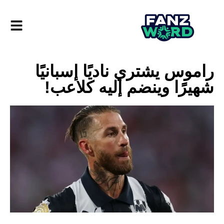
راموس يشتري ناديًا إسبانيًا
شهيرًا وينضم إليه كلاعب!