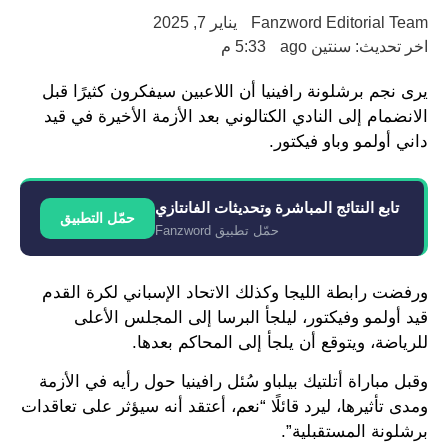
Fanzword Editorial Team
يناير 7, 2025
اخر تحديث: سنتين ago
5:33 م
يرى نجم برشلونة رافينيا أن اللاعبين سيفكرون كثيرًا قبل
الانضمام إلى النادي الكتالوني بعد الأزمة الأخيرة في قيد
داني أولمو وباو فيكتور.
تابع النتائج المباشرة وتحديثات الفانتازي
حمّل التطبيق
حمّل تطبيق Fanzword
ورفضت رابطة الليجا وكذلك الاتحاد الإسباني لكرة القدم
قيد أولمو وفيكتور، ليلجأ البرسا إلى المجلس الأعلى
للرياضة، ويتوقع أن يلجأ إلى المحاكم بعدها.
وقبل مباراة أتلتيك بيلباو سُئل رافينيا حول رأيه في الأزمة
ومدى تأثيرها، ليرد قائلًا “نعم، أعتقد أنه سيؤثر على تعاقدات
برشلونة المستقبلية”.