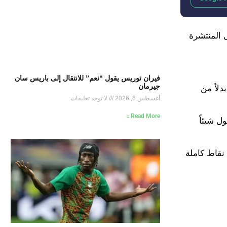
ل المنتشرة
فيران توريس يقول “نعم” للانتقال إلى باريس سان
جيرمان
دلاً من
أغسطس 6, 2026
لا توجد تعليقات
Read More »
ل شيئاً
وكان فينيسيوس جونيور وتيبو كورتوا قد انضما أيضًا إلى الشجار ضد يامال، مستغلين فوز الريال 2-1 وتصدر ترتيب الليجا بفارق 5 نقاط كاملة