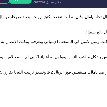
حمّل تطبيق Fanzword
ل تجاه يامال وقال له أنت تتحدث كثيرًا ووبخه بعد تصريحات ياما
الغ نسبيًا”.
نت زميل لامين في المنتخب الإسباني وتعرفه، يمكنك الاتصال به ب
س بشكل مباشر، الناس يقولون له أشياء لكنني لم أسمع لامين يقو