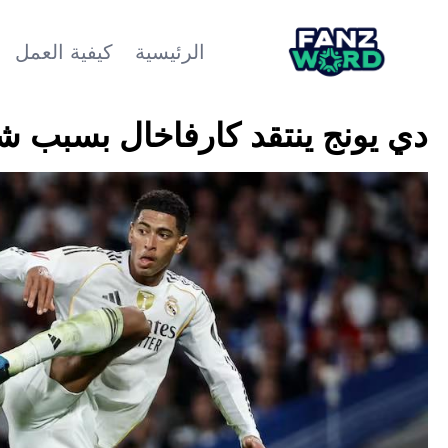
الرئيسية
كيفية العمل
دي يونج ينتقد كارفاخال بسبب ش