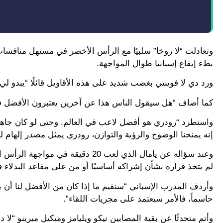
وتعادلت “لا روخا” سلبيًا مع الرأس الأخضر في مستهل منافسات 
بطء إيقاع إسبانيا طوال المواجهة.
ورد دي لا فوينتي بغضب شديد على هذه الأقاويل قائلًا “يبدو ل
كما أضاف “هل سيقول الناس هذا عن آخرين يعتبرون الأفضل في 
إنه يمنحنا الوضوح والرؤية والتوازن، رودري يمثل مصدر إلهام لنا
لم يتخذ قراره بشأن إشراكه أساسيًا أو من على مقاعد البدلاء 
وأردف المدرب الإسباني “سنقيم ما إذا كان من الأفضل لنا أن ي
حاسماً، فالأمر سيعتمد على مجريات اللقاء”.
وأتم متحدثًا عن بقية المصابين نيكو ويليامز وميكيل ميرينو “ل