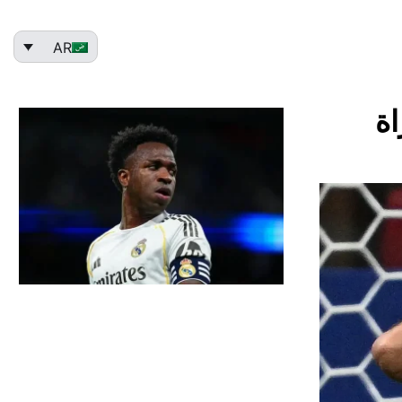
AR
اة