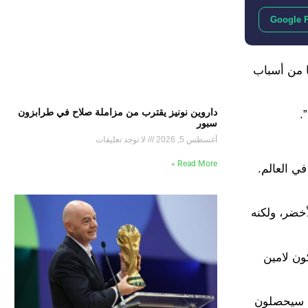
Google 
ا من أسباب
داروين نونيز يقترب من مزاملة صلاح في طرابزون
.
سبور
أغسطس 5, 2026
لا توجد تعليقات
Read More »
 الآخرين في العالم.
أن صاحب الـ 18 عامًا يمكنه لعب 45 دقيقة أمام الأخضر، ولكنه
ون لامين
د، سيحصلون