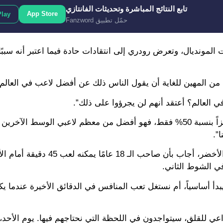
تابع النتائج المباشرة وتحديثات الفانتازي
App Store
Play
حمّل تطبيق Fanzword
المونديال، وتعرض رودري إلى انتقادات حادة فيما اعتبر أنه سببً
ي من المهين للغاية أن يقول الناس ذلك عن أفضل لاعب في العالم”
العالم؟ أعتقد أنهم لن يجرؤوا على ذلك”.
واستطرد “رودري هو أفضل لاعب في العالم. وحتى لو كان جاهزاً بنسبة 50% فقط، فهو أفضل من معظم لاعبي الوسط
”.
وعند سؤاله عن يامال الذي لعب 20 دقيقة في مواجهة الرأس الأخضر، أجاب ب
في الشوط الثاني.
بدأ أساسياً، أم نستغل تعب المنافس في الدقائق الأخيرة عندما يك
ا داعي للقلق، سيتواجدون في اللحظة التي نحتاجهم فيها. يوم الأح