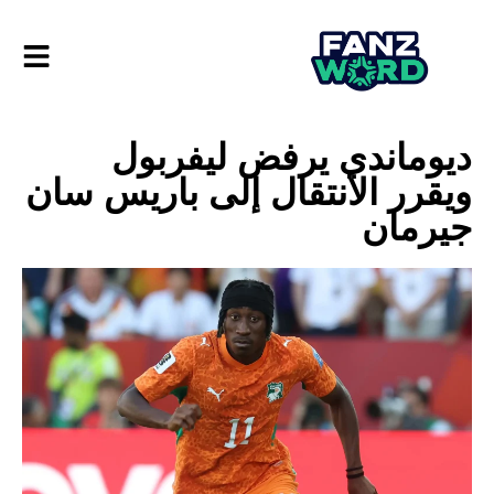
ديوماندي يرفض ليفربول
ويقرر الانتقال إلى باريس سان
جيرمان