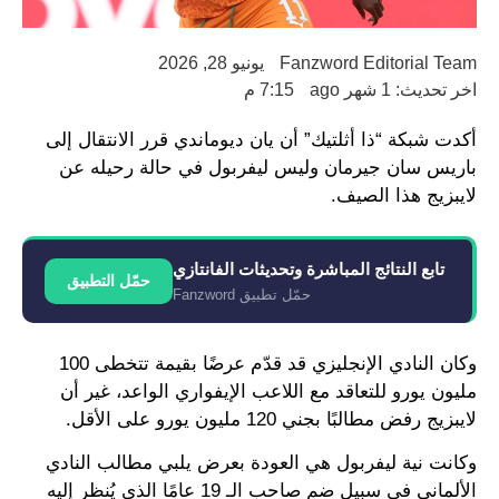
Fanzword Editorial Team
يونيو 28, 2026
اخر تحديث: 1 شهر ago
7:15 م
أكدت شبكة “ذا أثلتيك” أن يان ديوماندي قرر الانتقال إلى
باريس سان جيرمان وليس ليفربول في حالة رحيله عن
لايبزيج هذا الصيف.
تابع النتائج المباشرة وتحديثات الفانتازي
حمّل التطبيق
حمّل تطبيق Fanzword
وكان النادي الإنجليزي قد قدّم عرضًا بقيمة تتخطى 100
مليون يورو للتعاقد مع اللاعب الإيفواري الواعد، غير أن
لايبزيج رفض مطالبًا بجني 120 مليون يورو على الأقل.
وكانت نية ليفربول هي العودة بعرض يلبي مطالب النادي
الألماني في سبيل ضم صاحب الـ 19 عامًا الذي يُنظر إليه