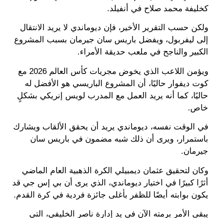
كخليفة محمد صلاح في أنفيلد.
ولكن حسب التقرير الأخير، فإن ديوماندي لا يريد الانتقال
إلى ليفربول، ويفضل باريس سان جيرمان بسبب المشروع
الكبير والناجح في ملعب حديقة الأمراء.
ويؤمن اللاعب الذي يخوض مجريات كأس العالم 2026 مع
كوت ديفوار حاليًا، أن المشروع الباريسي هو الأفضل له
حاليًا، كما أنه يريد العمل مع المدرب لويس إنريكي بشكلٍ
خاص.
في الوقت نفسه، ديوماندي يريد أن يحقق الألقاب ويشارك
باستمرار، ويرى أن ذلك شبه مضمون في باريس سان
جيرمان.
وكان لتحقيق عثمان ديمبيلي الكرة الذهبية العام الماضي
أثرًا كبيرًا في اختيار ديوماندي، الذي يرى أن بي إس جي قد
يكون بوابته أيضًا للظفر بأغلى جائزة فردية في كرة القدم.
يبقى الأمر برمته الآن في يد إدارة ناصر الخليفي، التي