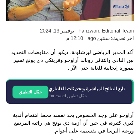
Fanzword Editorial Team
نوفمبر 13, 2024
اخر تحديث: سنتين ago
12:10 م
أكد المدير الرياضي لبرشلونة، ديكو، أن مفاوضات التجديد
بين النادي والثنائي رونالد أراوخو وفرينكي دي يونج تسير
بصورة إيجابية للغاية حتى الآن.
تابع النتائج المباشرة وتحديثات الفانتازي
حمّل التطبيق
حمّل تطبيق Fanzword
أراوخو على وجه الخصوص يجد نفسه محط اهتمام أندية
كبرى كثيرة، في حين أن أزمة دي يونج هي راتبه المرتفع
ورغبة البرسا في تقسيمه على أعوام.