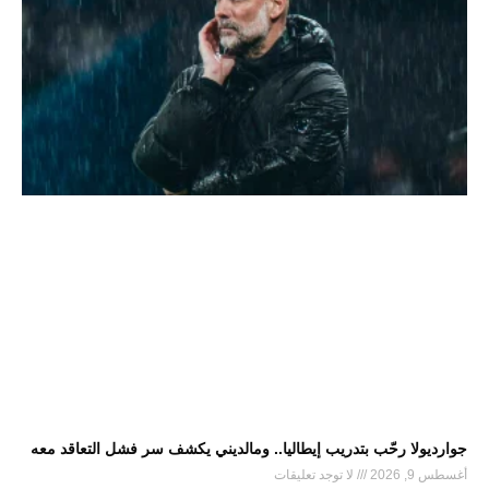
جوارديولا رحّب بتدريب إيطاليا.. ومالديني يكشف سر فشل التعاقد معه
أغسطس 9, 2026
لا توجد تعليقات