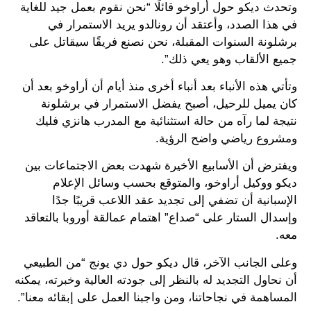
وتحدث ديكو حول أراوخو قائلًا “نحن نقوم بعمل جيد للغاية
في هذا الصدد، وأعتقد أن رونالدو يريد الاستمرار في
برشلونة السنوات المقبلة، نحن نصنع فريقًا سيقاتل على
جميع الألقاب وهو يعي ذلك”.
وتأتي هذه الأنباء بعد أنباء أخرى منذ أيام أن أراوخو بعد أن
كان يميل للرحيل، أصبح يفضل الاستمرار في برشلونة
نتيجة لما رآه من حالة استثنائية مع المدرب هانزي فليك
ومشروع رياضي واضح الرؤية.
ويفترض أن الأسابيع الأخيرة شهدت بعض الاجتماعات بين
ديكو ووكيل أراوخو، والمتوقع بحسب وسائل الإعلام
الإسبانية أن تضفي إلى تجديد عقد اللاعب قريبًا جدًا
وإسدال الستار على “صداع” اهتمام عمالقة أوروبا بالتعاقد
معه.
وعلى الجانب الآخر، قال ديكو حول دي يونج “من الطبيعي
أن نحاول التجديد له بالنظر إلى جودته العالية وخبرته، يمكنه
المساهمة في نجاحاتنا، ومن واجبنا العمل على إبقائه معنا”.