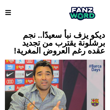
ديكو يزف نبأ سعيدًا.. نجم
برشلونة يقترب من تجديد
عقده رغم العروض المغرية!