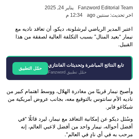
Fanzword Editorial Team
يناير 24, 2025
اخر تحديث: سنتين ago
12:34 م
اعتبر المدير الرياضي لبرشلونة، ديكو، أن تعاقد ناديه مع
نيمار “بعيد المنال” بسبب التكلفة العالية لصفقة من هذا
القبيل.
تابع النتائج المباشرة وتحديثات الفانتازي
حمّل التطبيق
حمّل تطبيق Fanzword
وأصبح نيمار قريبًا من مغادرة الهلال، ووسط اهتمام كبير من
ناديه الأم سانتوس بالتوقيع معه، بجانب عروض أمريكية من
شيكاغو فاير.
وسُئل ديكو عن إمكانية التعاقد مع نيمار، ليرد قائلًا “في
أفضل أحواله، نيمار واحد من أفضل لاعبي العالم، إنه
مرحب به في أي نادٍ في العالم”.