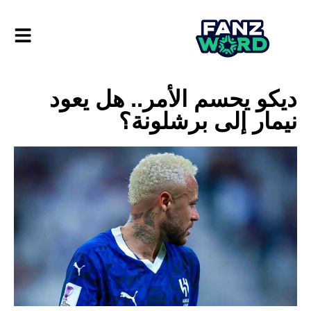
ديكو يحسم الأمر.. هل يعود
نيمار إلى برشلونة؟