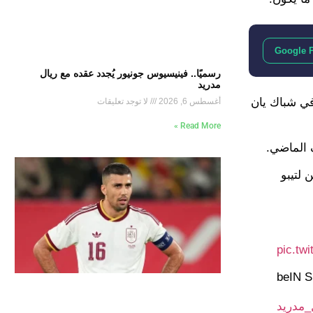
Google 
رسميًا.. فينيسيوس جونيور يُجدد عقده مع ريال
مدريد
في شباك يان
أغسطس 6, 2026
لا توجد تعليقات
Read More »
 لتيبو
pic.tw
_مدريد