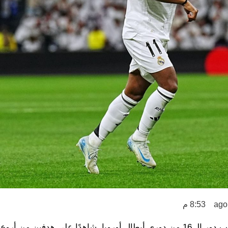
8:53 م
 من أروع ما يكون.