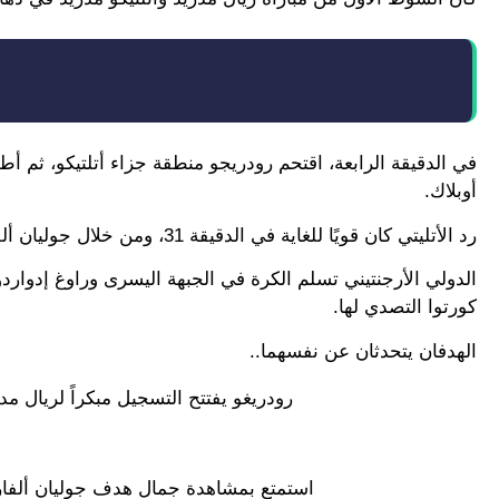
في الدقيقة الرابعة، اقتحم رودريجو منطقة جزاء أتلتيكو، ثم أ
أوبلاك.
رد الأتليتي كان قويًا للغاية في الدقيقة 31، ومن خلال جوليان ألفاريز الذي كلّف خزائن النادي العاصمي 90 مليون يورو في الصيف الماضي.
الدولي الأرجنتيني تسلم الكرة في الجبهة اليسرى وراوغ إدواردو
كورتوا التصدي لها.
الهدفان يتحدثان عن نفسهما..
رودريغو يفتتح التسجيل مبكراً لريال مد
استمتع بمشاهدة جمال هدف جوليان ألفار