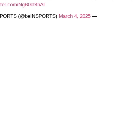
itter.com/NgB0ot4hAI
March 4, 2025
— beIN SPORTS (@beINSPORTS)