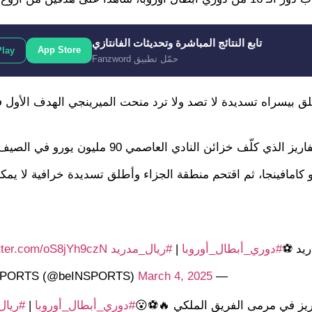
تابع النتائج المباشرة وتحديثات الفانتازي
App Store
Play
حمّل تطبيق Fanzword
طلق بيسراه تسديدة لا تصد ولا ترد منحت الميرينجي الهدف الأول 
 كامافينجا، ثم اقتحم منطقة الجزاء وأطلق تسديدة خرافية لا يمكن
ريد ⚽️
#دوري_أبطال_أوروبا
|
#ريال_مدريد
itter.com/oS8jYh9czN
March 4, 2025
— beIN SPORTS (@beINSPORTS)
يز في مرمى الفريق الملكي 🔥⚽️😮
#دوري_أبطال_أوروبا
|
#ريال