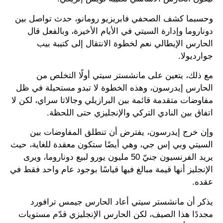
وحسبما كشف الصحفي فابريزيو رومانو، حدث تواصل بين
دوناروما وإدارة السيتي في الأيام الأخيرة، وبالفعل قال
الحارس الإيطالي نعم لخطوة الانتقال إلى كتيبة بيب
جوارديولا.
مع ذلك، يتعين على مانشستر سيتي أولًا التخلص من
الحارس إيدرسون، وهذه الخطوة لا تبدو مستحيلة في ظل
مفاوضات متقدمة قائمة بين البرازيلي وجالاتا سراي، لكن لا
اتفاق بين النادي التركي والإنجليزي حتى اللحظة.
وإن خرج إيدرسون، يفترض أن تنطلق المفاوضات بين
السيتي وبي إس جي، وهي أيضًا ستكون معقدة للغاية، حيث
يريد الفرنسيون جنيّ 50 مليون يورو لبيع دوناروما، ويرى
الإنجليز أنها قيمة مبالغ فيها قياسًا بوجود عام واحد فقط في
عقده.
يذكر أن مانشستر سيتي أعاد الحارس جيمس ترافورد
مجددًا هذا الصيف، لكن الحارس الإنجليزي قدّم مستويات