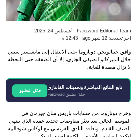
Fanzword Editorial Team
أغسطس 24, 2025
اخر تحديث: 12 شهر ago
12:43 م
وافق جينالويجي دوناروما على الانتقال إلى مانشستر سيتي
خلال الميركاتو الصيفي الجاري، إلا أن الصفقة حتى اللحظة،
لا تزال معقدة للغاية.
تابع النتائج المباشرة وتحديثات الفانتازي
حمّل التطبيق
حمّل تطبيق Fanzword
وخرج دوناروما من حسابات باريس سان جيرمان في
الموسم الحالي بعد تعثر مفاوضات تجديد عقده الذي ينتهي
الصيف القادم، وتعاقد النادي الفرنسي مع لوكاس شوفالييه
ليكون الحارس الأساسي لكتيبة لويس إنريكي.