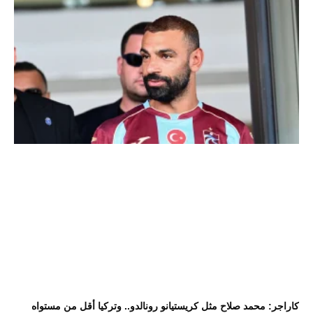
كاراجر: محمد صلاح مثل كريستيانو رونالدو.. وتركيا أقل من مستواه