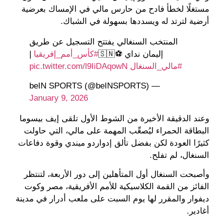
مستغلًا لخطأ فادح من حارس مالي في الإمساك بعرضية
أرضية لترتد له ويسددها بسهولة في الشباك.
المنتخب السنغالي يفتتح التسجيل عن طريق
إليمان نداي ⚽️🇸🇳
#كأس_أمم_إفريقيا
|
#مالي_السنغال
pic.twitter.com/l9IiDAqowN
— beIN SPORTS (@beINSPORTS)
January 9, 2026
وعند الدقيقة الأخيرة من الشوط الأول تلقى إيف بيسوما
البطاقة الحمراء ليُصعِّب المهمة على مالي، التي حاولت
كثيرًا العودة لكن بفضل تألق إدواردو ميندي وقوة دفاعات
السنغال، لم تفلح.
وأصبحت السنغال أول المتأهلين إلى دور الأربعة، لتنتظر
الفائز من القمة الكلاسيكية للأمم الأفريقية، مصر وكوت
ديفوار والمقرر لها يوم السبت على ملعب أدرار في مدينة
أغادير.