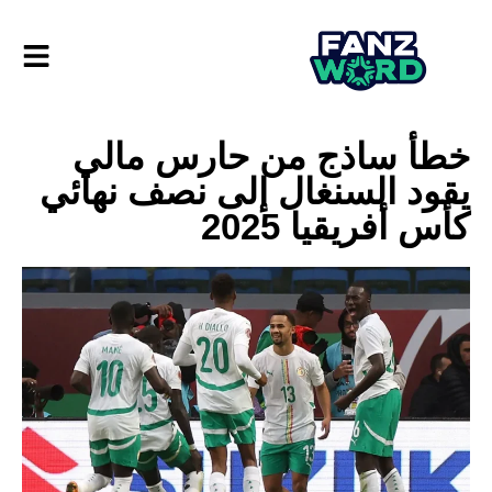
خطأ ساذج من حارس مالي
يقود السنغال إلى نصف نهائي
كأس أفريقيا 2025