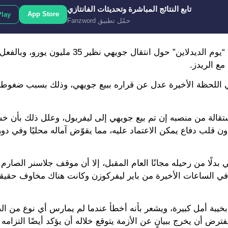
تابع النتائج المباشرة وتحديثات الفانتازي
App Store
Play
حمّل تطبيق Fanzword
وكان ليفربول قد توصل إلى اتفاق مع كريستال بالاس في بداية “يوم الديدلاين” حول انت
ع الريدز.
للحظة الأخيرة عدل عن قراره ببيع جويهي، وذلك بسبب ضغوطا
استقالة من منصبه إن تم بيع جويهي إلى ليفربول، وعلل ذلك بأن خ
 قلب دفاع يمكن الاعتماد عليه، مما يقوّض آماله محليًا وفي دو
دلًا من رحيله مجانًا العام المقبل، إلا أن موقف جلاسنر الصار
 في الساعات الأخيرة من باير ليفركوزن وكانت هناك مخاوف حقيقية
خيبة أمل كبيرة، ويشعر بأنه أخطأ عندما لم يمارس أي نوع من 
ض أن يخرج ببيانٍ عن الأزمة يتوقع خلاله أن يؤكد أيضًا التزامه