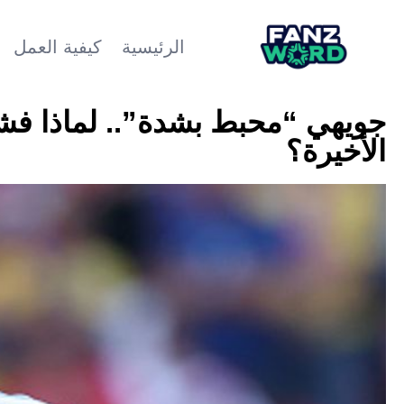
الرئيسية
كيفية العمل
جويهي “محبط بشدة”.. لماذا فشل
الأخيرة؟