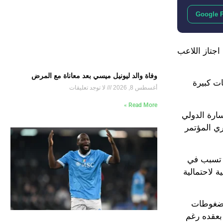
Google 
قال جويهي نظير 35 مليون يورو، وبالفعل اجتاز اللاعب
وفاة والد ليونيل ميسي بعد معاناة مع المرض
ت كبيرة
أغسطس 8, 2026
لا توجد تعليقات
Read More »
سارة الدولي
ري المؤتمر
م تسبب في
 لاحتمالية
الضغوطات
 بعقده رغم