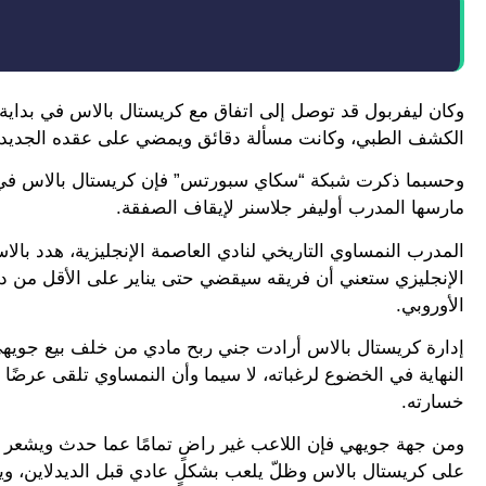
الكشف الطبي، وكانت مسألة دقائق ويمضي على عقده الجديد م
وحسبما ذكرت شبكة “سكاي سبورتس” فإن كريستال بالاس في ا
مارسها المدرب أوليفر جلاسنر لإيقاف الصفقة.
المدرب النمساوي التاريخي لنادي العاصمة الإنجليزية، هدد بال
الإنجليزي ستعني أن فريقه سيقضي حتى يناير على الأقل من دون
الأوروبي.
إدارة كريستال بالاس أرادت جني ربح مادي من خلف بيع جويهي ب
النهاية في الخضوع لرغباته، لا سيما وأن النمساوي تلقى عرضًا
خسارته.
ومن جهة جويهي فإن اللاعب غير راضٍ تمامًا عما حدث ويشعر ب
على كريستال بالاس وظلّ يلعب بشكلٍ عادي قبل الديدلاين، ويفتر