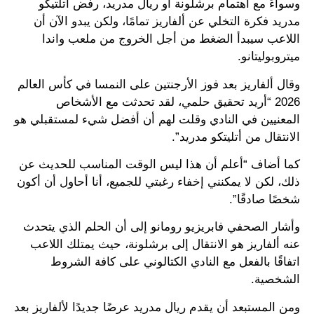
وسواءً مع اهتمام برشلونة أو ريال مدريد، رفض أتلتيكو
مدريد فكرة التخلي عن ألفاريز تمامًا، ولكن يبدو الآن أن
اللاعب سيبدأ الضغط من أجل الخروج من ملعب واندا
ميتروبوليتانو.
وقال ألفاريز بعد فوز الأرجنتين على النمسا في كأس العالم
2026 “أريد تحقيق حلمي، لقد تحدثت مع الأشخاص
المعنيين في النادي وقلت لهم أن أفضل شيء لمستقبلي هو
الانتقال من أتليتكو مدريد”.
كما أضاف “أعلم أن هذا ليس الوقت المناسب للحديث عن
ذلك، لكن لا يمكنني إخفاء رغبتي للجميع، أنا أحاول أن أكون
شخصًا صادقًا”.
وأشار الصحفي فابريزيو رومانو إلى أن الحلم الذي يتحدث
عنه ألفاريز هو الانتقال إلى برشلونة، حيث يمتلك اللاعب
اتفاقًا بالفعل مع النادي الكتالوني على كافة الشروط
الشخصية.
ومن المستبعد أن يقدم ريال مدريد عرضًا جديدًا لألفاريز بعد