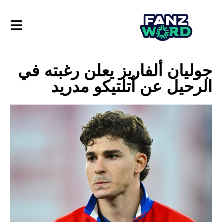
جوليان ألفاريز يعلن رغبته في
الرحيل عن أتلتيكو مدريد