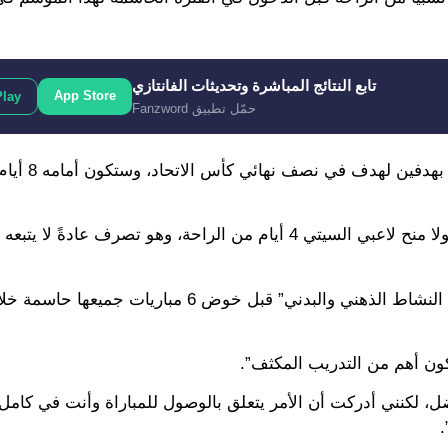
تابع النتائج المباشرة وتحديثات الفانتازي
App Store
Play
حمّل تطبيق Fanzword
ونجح الفريق السماوي في تحقيق ا
وفي سبيل الإعداد المثالي لجولات الحسم المقبلة، قرر جوارديولا منح لاعبي السيتي 4 أيام من الراحة، وهو ت
كون أهم من التدريب المكثف”.
ضل، لكنني أدركت أن الأمر يتعلق بالوصول للمباراة وأنت في كام
.