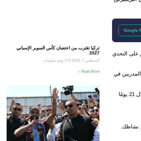
Google 
تركيا تقترب من احتضان كأس السوبر الإسباني
2027
نتصار مثير على ساوثامبتون بهدفين لهدف في نصف نهائي كأس الاتحاد، وستكون أمامه 8 أيام على التحدي
أغسطس 7, 2026
لا توجد تعليقات
Read More »
صرف عادةً لا يتبعه المدربين في
وقال جوارديولا أن هذه الفترة بمثابة “الفرصة الأخيرة لاستعادة النشاط الذهني والبدني” قبل خوض 6 مباريات جميعها حاسمة خلال 21 يومًا
ل نشاطك.