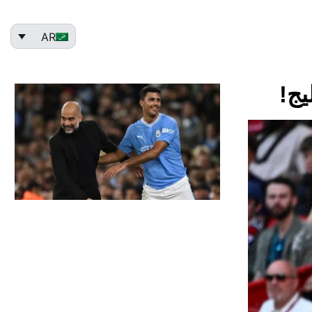
AR
يج!