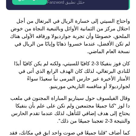
حمّل تطبيق Fanzword
واحتاج السيتي إلى خسارة الريال في البرتغال من أجل
احتلال مركز من الثمانية الأوائل وبالتبعية النجاة من خوض
الملحق، خصوصًا وأن تجربة جوارديولا ورفاقه الأولى هناك
لم تكن الأفضل، عندما خسروا ذهابًا وإيابًا من الريال في
نسخة العام الماضي.
كان فوز بنفيكا 3-2 كافيًا للسيتي، ولكنه لم يكن كافيًا أبدًا
للنادي البرتغالي، لذلك كان الهدف الرابع الذي أتى في
الأمتار الأخيرة عبر حارس المرمى نبأ سعيدًا سواءً
لجوارديولا أو منافسه التاريخي مورينيو.
وقال الفيلسوف حول سيناريو المباراة المجنون في ملعب
دا لوز “كنا جميعًا مجتمعين ولم نكن على علم بأن بنفيكا
يحتاج إلى هدف إضافي للتأهل، لذلك عندما تقدم الحارس
والنتيجة 3-2 تعجبنا جميعًا من ذلك”.
كما أضاف “قلنا جميعًا في صوت واحد ابق في مكانك، فقد