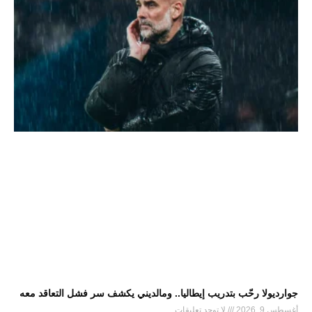
جوارديولا رحّب بتدريب إيطاليا.. ومالديني يكشف سر فشل التعاقد معه
أغسطس 9, 2026
لا توجد تعليقات