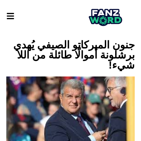
جنون الميركاتو الصيفي يُهدي
برشلونة أموالًا طائلة من اللا
شيء!