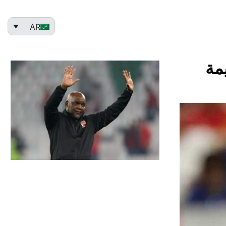
AR
مة