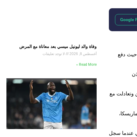
Google 
وفاة والد ليونيل ميسي بعد معاناة مع المرض
 حيث دفع
أغسطس 8, 2026
لا توجد تعليقات
Read More »
سيحصل على إذن
ن وتعادلت مع
اريسكا،
واضح في الموسم الماضي عندما سجل