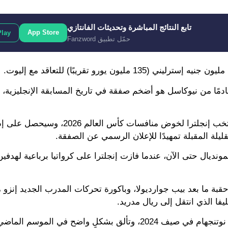
تابع النتائج المباشرة وتحديثات الفانتازي
App Store
Play
حمّل تطبيق Fanzword
دمًا من نيوكاسل هو أضخم صفقة في تاريخ المسابقة الإنجليزية،
ويتواجد أندرسون حاليًا في الولايات المتحدة الأمريكية رفقة منتخب إنجلترا لخوض منافسات كأس العالم 2026، و
لة المقبلة تمهيدًا للإعلان الرسمي عن الصفقة.
ديال حتى الآن، عندما فازت إنجلترا على كرواتيا برباعية لهدفي
 ما بعد بيب جوارديولا، وباكورة تحركات المدرب الجديد إنزو م
يذكر أن أندرسون هو أحد أبناء أكاديمية نيوكاسل، ثم انتقل إلى نوتنجهام في صيف 2024، وتألق بشكلٍ 