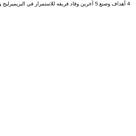
4 أهداف وصنع 5 آخرين وقاد فريقه للاستمرار في البريميرليج وبلوغ نصف نهائي الدوري الأوروبي.