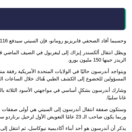
وحسبما أفاد الصحفي فابريزيو رومانو، فإن السيتي سيدفع 116 مليون جنيه إسترليني (135 مليون يورو تقريبًا) للتعاقد مع إليوت.
ويظل انتقال ألكسندر إيزاك إلى ليفربول في الصيف الماضي قا
الريدز حينها 150 مليون يورو.
المسؤولين للخضوع إلى الكشف الطبي هُناك خلال الساعات القلي
وشارك أندرسون بشكلٍ أساسي في مواجهتي الأسود الثلاثة بالمون
غانا سلبيًا.
وستكون صفقة انتقال أندرسون إلى السيتي هي أولى صفقات حقبة
وربما يكون صاحب الـ 23 عامًا التعويض الأول لرحيل برناردو سليفا الذي انتقل إلى ريال مدريد.