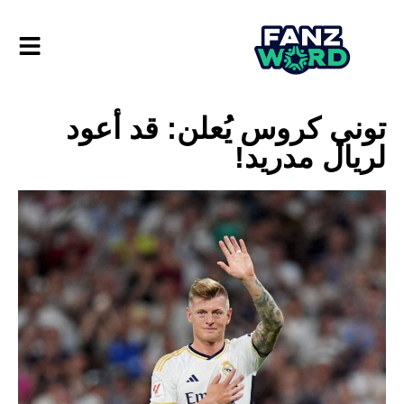
توني كروس يُعلن: قد أعود
لريال مدريد!