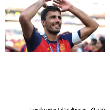
وكيله يؤكد.. رودري يختار برشلونة ويرفض ريال مدريد