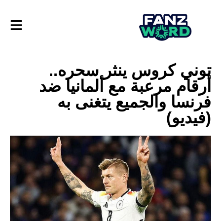
توني كروس ينثر سحره..
أرقام مرعبة مع ألمانيا ضد
فرنسا والجميع يتغنى به
(فيديو)