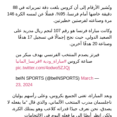
وتُشير الأرقام إلى أن كروس بلغت دقة تمريراته في 88
دقيقة خاضها أمام فرنسا، 95%، فضلًا عن لمسه الكرة 146
مرة وصناعته لفرصتين خطيرتين.
وكانت مباراة فرنسا هو رقم 107 لنجم ريال مدريد على
الصعيد الدولي، حيث نجح إجمالًا في تسجيل 17 هدفًا
وصناعة 20 هدفًا آخرين.
فيرتز يصدم المنتخب الفرنسي بهدف مبكر من
صناعة كروس
#مباراة_ودية
#فرنسا_المانيا
pic.twitter.com/4odwo5ZJQj
March
— beIN SPORTS (@beINSPORTS)
23, 2024
وبعد المباراة، تغنى الجميع بكروس، وعلى رأسهم يوليان
ناجلسمان مدرب المنتخب الألماني، والذي قال “ما يفعله لا
يصدق، نحن نعرف جيدًا قدراته كلاعب وهو يمتلك الكرة،
ولكن انظر أيضًا إلى ما فعله اليوم في الالتحامات