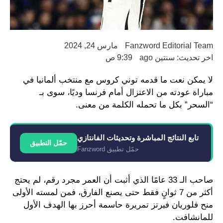
Fanzword Editorial Team
مارس 24, 2024
اخر تحديث: سنتين ago
9:39 ص
لا يمكن نعت ما قدمه توني كروس مع منتخب ألمانيا في
مباراة عودته من الاعتزال أمام فرنسا وديًا، سوى بـ
“السحر” بكل ما تحمله الكلمة من معنى.
تابع النتائج المباشرة وتحديثات الفانتازي
حمّل التطبيق
حمّل تطبيق Fanzword
صاحب الـ 33 عامًا الذي أثبت أن العمر مجرد رقم، لم يحتج
أكثر من 7 ثوانٍ فقط حتى يصنع الفارق، فمن لمسته الأولى
منح فلوريان فيرتز تمريرة حاسمة أحرز بها الهدف الأول
للمانشافت.