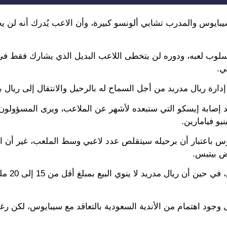
يبايوس والمدرب تشابي ألونسو كبيرة، وأن الاعب يُدرك أنه لن 
 أسلوب لعبه، ودوره لن يتخطى اللاعب البديل الذي يشارك فقط ف
ي.
رة ريال مدريد من أجل السماح له بالرحيل والانتقال إلى ريال ب
 إصابة إيسكو التي ستبعده لأشهر عن الملاعب، ويرى المسؤولون
نيو فيامارين.
ايوس باعتبار أن برحيله سيتقلص عدد لاعبي وسط الملعب، غير أن
رض بيتيس.
ويُقال أن بيتيس لم يتخط عرضه 5
جود اهتمام من الأندية السعودية بالتعاقد مع سيبايوس، لكن رغبة