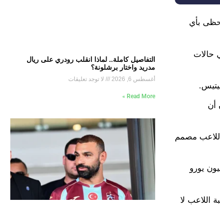
يحظى بأي
ي حالات
التفاصيل كاملة.. لماذا انقلب رودري على ريال
مدريد واختار برشلونة؟
أغسطس 6, 2026
لا توجد تعليقات
يتيس.
Read More »
 أن
 اللاعب مصمم
 ملايين يورو لشراء سيبايوس، في حين أن ريال مدريد لا ينوي البيع بمبلغ أقل من 15 إلى 20 مليون يورو
 اللاعب لا