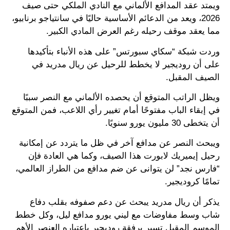
ويمتد عقد المدافع الألماني مع النادي الملكي حتى صيف
2026، ويعد من الدعائم الأساسية حاليًا في سانتياجو برنابيو،
مما يعقد موقف رحيله رغم العرض المادي الكبير.
وردت شبكة “سكاي سبورتس” على هذه الأنباء بتأكيدها
على أن روديجير لا يخطط للرحيل عن ريال مدريد في
الصيف المقبل.
ويظل الراتب المتوقع أن يحصده الألماني مع النصر سببًا
في إبقاء الباب مفتوحًا أمام تغيير رأي اللاعب، فمن المتوقع
أن يتخطى 30 مليون يورو سنويًا.
ويبحث النصر عن مدافع آخر في ظل ما يتردد عن إمكانية
رحيل إيميريك لابورت هذا الصيف، وكما هي العادة فإن
“فارس نجد” لن يتوانى عن ضم مدافع من الطراز العالمي،
تمامًا كروديجير.
يذكر أن ريال مدريد يبحث عن دعم صفوفه بقلب دفاع
شاب وسط مفاوضات مع ليني يورو مدافع ليل، وكل خطط
الموسم المقبل تسير برفقة روديجير باعتباره العنصر الأهم