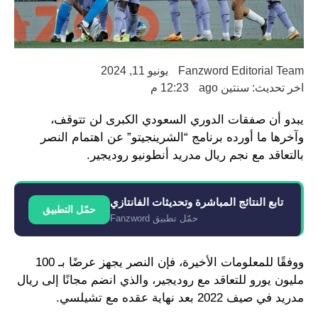
Fanzword Editorial Team
يونيو 11, 2024
اخر تحديث: سنتين ago
12:23 م
يبدو أن صفقات الدوري السعودي الكبرى لن تتوقف،
وآخرها ما أورده برنامج “الشرينجيتو” عن اهتمام النصر
بالتعاقد مع نجم ريال مدريد أنطونيو روديجير.
تابع النتائج المباشرة وتحديثات الفانتازي
حمّل التطبيق
حمّل تطبيق Fanzword
ووفقًا للمعلومات الأخيرة، فإن النصر يجهز عرضًا بـ 100
مليون يورو للتعاقد مع روديجير، والذي انضم مجانًا إلى ريال
مدريد في صيف 2022 بعد نهاية عقده مع تشيلسي.