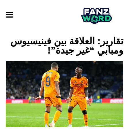
تقارير: العلاقة بين فينيسيوس
ومبابي “غير جيدة”!