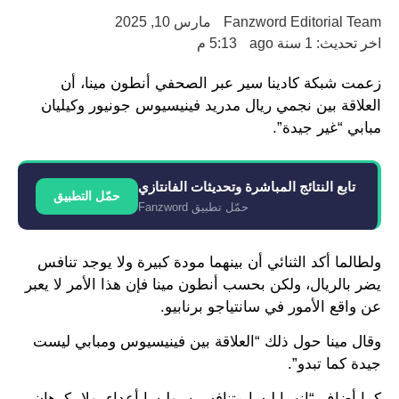
Fanzword Editorial Team
مارس 10, 2025
اخر تحديث: 1 سنة ago
5:13 م
زعمت شبكة كادينا سير عبر الصحفي أنطون مينا، أن
العلاقة بين نجمي ريال مدريد فينيسيوس جونيور وكيليان
مبابي “غير جيدة”.
تابع النتائج المباشرة وتحديثات الفانتازي
حمّل التطبيق
حمّل تطبيق Fanzword
ولطالما أكد الثنائي أن بينهما مودة كبيرة ولا يوجد تنافس
يضر بالريال، ولكن بحسب أنطون مينا فإن هذا الأمر لا يعبر
عن واقع الأمور في سانتياجو برنابيو.
وقال مينا حول ذلك “العلاقة بين فينيسيوس ومبابي ليست
جيدة كما تبدو”.
كما أضاف “إنهما ليسا متنافسين، وليسا أعداء، ولا يكرهان