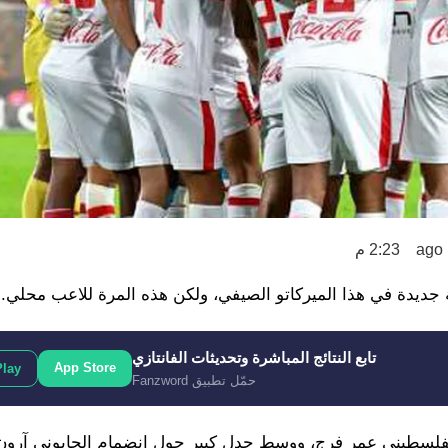
2:23 م
ديدة في هذا الميركاتو الصيفي، ولكن هذه المرة للاعب محلي.
تابع النتائج المباشرة وتحديثات الفانتازي
App Store
Play
حمّل تطبيق Fanzword
الفلسطيني عمر فرج، ووسط جدل كبير حول انضمام الجابوني آرون ب