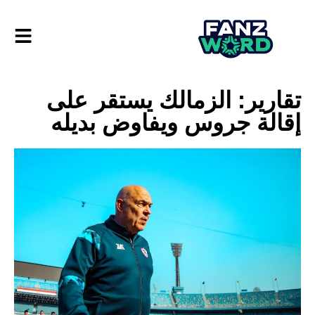
تقارير: الزمالك يستقر على
إقالة جروس ويفاوض بديله