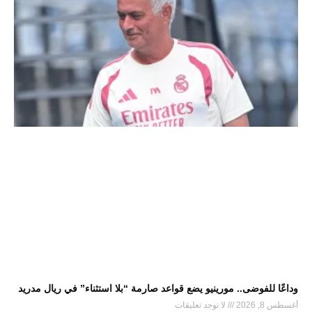
وداعًا للفوضى.. مورينيو يضع قواعد صارمة “بلا استثناء” في ريال مدريد
أغسطس 8, 2026
لا توجد تعليقات