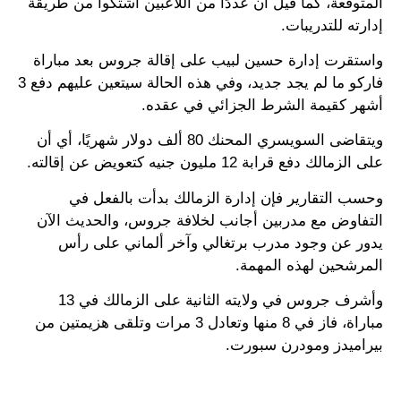
المتوقعة، كما قيل أن عددًا من اللاعبين اشتكوا من طريقة
إدارته للتدريبات.
واستقرت إدارة حسين لبيب على إقالة جروس بعد مباراة
فاركو ما لم يجد جديد، وفي هذه الحالة سيتعين عليهم دفع 3
أشهر كقيمة الشرط الجزائي في عقده.
ويتقاضى السويسري المحنك 80 ألف دولار شهريًا، أي أن
على الزمالك دفع قرابة 12 مليون جنيه كتعويض عن إقالته.
وحسب التقارير فإن إدارة الزمالك بدأت بالفعل في
التفاوض مع مدربين أجانب لخلافة جروس، والحديث الآن
يدور عن وجود مدرب برتغالي وآخر ألماني على رأس
المرشحين لهذه المهمة.
وأشرف جروس في ولايته الثانية على الزمالك في 13
مباراة، فاز في 8 منها وتعادل 3 مرات وتلقى هزيمتين من
بيراميدز ومودرن سبورت.