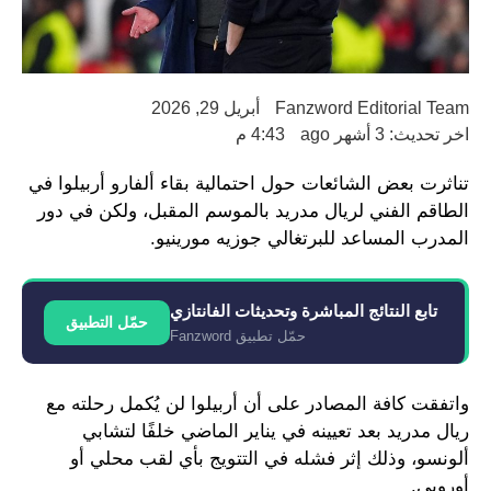
Fanzword Editorial Team
أبريل 29, 2026
اخر تحديث: 3 أشهر ago
4:43 م
تناثرت بعض الشائعات حول احتمالية بقاء ألفارو أربيلوا في
الطاقم الفني لريال مدريد بالموسم المقبل، ولكن في دور
المدرب المساعد للبرتغالي جوزيه مورينيو.
تابع النتائج المباشرة وتحديثات الفانتازي
حمّل التطبيق
حمّل تطبيق Fanzword
واتفقت كافة المصادر على أن أربيلوا لن يُكمل رحلته مع
ريال مدريد بعد تعيينه في يناير الماضي خلفًا لتشابي
ألونسو، وذلك إثر فشله في التتويج بأي لقب محلي أو
أوروبي.